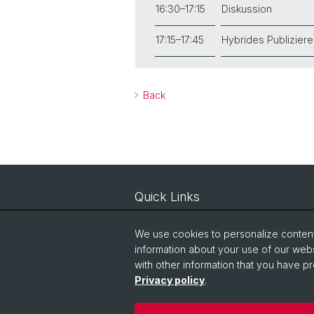
16:30–17:15
Diskussion
17:15–17:45
Hybrides Publizieren
Back
Quick Links
Courses
We use cookies to personalize content 
IT-Services
information about your use of our webs
with other information that you have pr
Online Services
Privacy policy
.
People Search