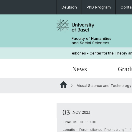
Deutsch
PhD Program
Conta
Faculty of Humanities
and Social Sciences
eikones - Center for the Theory an
News
Grad
Visual Science and Technology
Events
PhD Program
Current NOMIS Fellows
Governance
Open Positions
PhD Candidates
About NOMIS
Library
03
NOV 2023
Courses
Time:
09:00 - 19:00
Location:
Forum eikones, Rheinsprung 11, 4