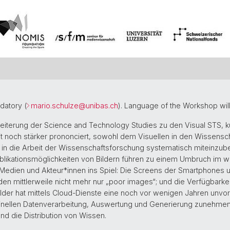
datory (
mario.schulze@
unibas.ch
). Language of the Workshop wil
weiterung der Science and Technology Studies zu den Visual STS, k
it noch stärker prononciert, sowohl dem Visuellen in den Wissen
 in die Arbeit der Wissenschaftsforschung systematisch miteinzube
likationsmöglichkeiten von Bildern führen zu einem Umbruch im wi
Medien und Akteur*innen ins Spiel: Die Screens der Smartphones 
nden mittlerweile nicht mehr nur „poor images“; und die Verfügbarke
ilder hat mittels Cloud-Dienste eine noch vor wenigen Jahren unvors
inellen Datenverarbeitung, Auswertung und Generierung zunehmen
und die Distribution von Wissen.