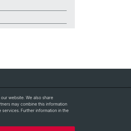
NCCR Iconic Criticism 2005 - 2017
o our website. We also share
rtners may combine this information
 services. Further information in the