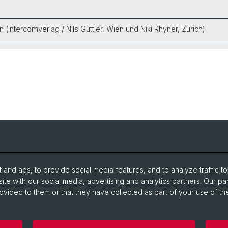
 (intercomverlag / Nils Güttler, Wien und Niki Rhyner, Zürich)
Events
archive 
and ads, to provide social media features, and to analyze traffic t
Open Positions
ite with our social media, advertising and analytics partners. Our pa
ovided to them or that they have collected as part of your use of the