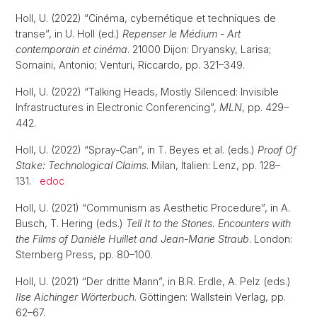
Holl, U. (2022) “Cinéma, cybernétique et techniques de
transe”, in U. Holl (ed.)
Repenser le Médium - Art
contemporain et cinéma
. 21000 Dijon: Dryansky, Larisa;
Somaini, Antonio; Venturi, Riccardo, pp. 321–349.
Holl, U. (2022) “Talking Heads, Mostly Silenced: Invisible
Infrastructures in Electronic Conferencing”,
MLN
, pp. 429–
442.
Holl, U. (2022) “Spray-Can”, in T. Beyes et al. (eds.)
Proof Of
Stake: Technological Claims
. Milan, Italien: Lenz, pp. 128–
131.
edoc
Holl, U. (2021) “Communism as Aesthetic Procedure”, in A.
Busch, T. Hering (eds.)
Tell It to the Stones. Encounters with
the Films of Danièle Huillet and Jean-Marie Straub
. London:
Sternberg Press, pp. 80–100.
Holl, U. (2021) “Der dritte Mann”, in B.R. Erdle, A. Pelz (eds.)
Ilse Aichinger Wörterbuch
. Göttingen: Wallstein Verlag, pp.
62–67.