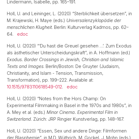
Lindermann, Isabelle, pp. 165–191.
Holl, U. and Leininger, L. (2020) “Sterblichkeit übersetzen”, in
M. Krajewski, H. Maye (eds.)
Universalenzyklopädie der
menschlichen Klugheit
. Berlin: Kulturverlag Kadmos, pp. 62–
64.
edoc
Holl, U. (2020) “‘Du hast die Greuel gesehen …’. Zum Exodus
als ästhetischer Unterscheidungskraft”, in A. Hoffmann (ed.)
Exodus. Border Crossings in Jewish, Christian and Islamic
Texts and Images
. Berlin/Boston: De Gruyter (Judaism,
Christianity, and Islam - Tension, Transmission,
Transformation), pp. 199–222. Available at:
10.1515/9783110618549-012
.
edoc
Holl, U. (2020) “Notes from the Hors Champ: On
Experimental Filmmaking in Basel in the 1970s and 1980s”, in
A. Mey et al. (eds.)
Minor Cinema. Experimental Film in
Switzerland
. Zürich: JRP Ringier Kunstverlag, pp. 148–167.
Holl, U. (2020) “Essen, Sex und andere Dinge: Filmformen
der Blasphemie”, in M.D. Wüthrich, M. Gockel, J. Mohn (eds.)