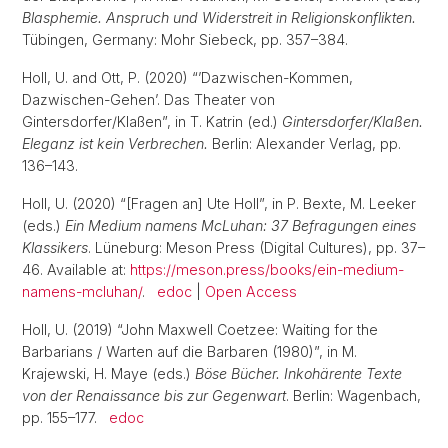
Blasphemie. Anspruch und Widerstreit in Religionskonflikten.
Tübingen, Germany: Mohr Siebeck, pp. 357–384.
Holl, U. and Ott, P. (2020) “’Dazwischen-Kommen,
Dazwischen-Gehen’. Das Theater von
Gintersdorfer/Klaßen”, in T. Katrin (ed.)
Gintersdorfer/Klaßen.
Eleganz ist kein Verbrechen.
Berlin: Alexander Verlag, pp.
136–143.
Holl, U. (2020) “[Fragen an] Ute Holl”, in P. Bexte, M. Leeker
(eds.)
Ein Medium namens McLuhan: 37 Befragungen eines
Klassikers
. Lüneburg: Meson Press (Digital Cultures), pp. 37–
46. Available at:
https://meson.press/books/ein-medium-
namens-mcluhan/
.
edoc
|
Open Access
Holl, U. (2019) “John Maxwell Coetzee: Waiting for the
Barbarians / Warten auf die Barbaren (1980)”, in M.
Krajewski, H. Maye (eds.)
Böse Bücher. Inkohärente Texte
von der Renaissance bis zur Gegenwart
. Berlin: Wagenbach,
pp. 155–177.
edoc