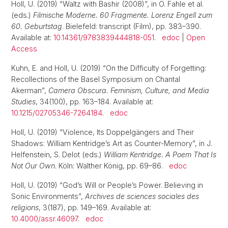
Holl, U. (2019) “Waltz with Bashir (2008)”, in O. Fahle et al.
(eds.)
Filmische Moderne. 60 Fragmente. Lorenz Engell zum
60. Geburtstag
. Bielefeld: transcript (Film), pp. 383–390.
Available at:
10.14361/9783839444818-051
.
edoc
|
Open
Access
Kuhn, E. and Holl, U. (2019) “On the Difficulty of Forgetting:
Recollections of the Basel Symposium on Chantal
Akerman”,
Camera Obscura. Feminism, Culture, and Media
Studies
, 34(100), pp. 163–184. Available at:
10.1215/02705346-7264184
.
edoc
Holl, U. (2019) “Violence, Its Doppelgängers and Their
Shadows: William Kentridge’s Art as Counter-Memory”, in J.
Helfenstein, S. Delot (eds.)
William Kentridge. A Poem That Is
Not Our Own
. Köln: Walther König, pp. 69–86.
edoc
Holl, U. (2019) “God’s Will or People’s Power. Believing in
Sonic Environments”,
Archives de sciences sociales des
religions
, 3(187), pp. 149–169. Available at:
10.4000/assr.46097
.
edoc