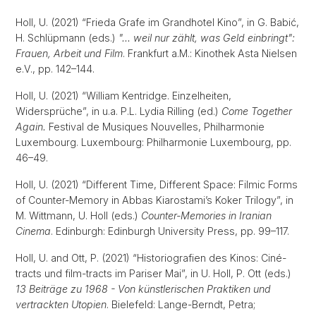
Holl, U. (2021) “Frieda Grafe im Grandhotel Kino”, in G. Babić,
H. Schlüpmann (eds.)
"… weil nur zählt, was Geld einbringt":
Frauen, Arbeit und Film
. Frankfurt a.M.: Kinothek Asta Nielsen
e.V., pp. 142–144.
Holl, U. (2021) “William Kentridge. Einzelheiten,
Widersprüche”, in u.a. P.L. Lydia Rilling (ed.)
Come Together
Again.
Festival de Musiques Nouvelles, Philharmonie
Luxembourg. Luxembourg: Philharmonie Luxembourg, pp.
46–49.
Holl, U. (2021) “Different Time, Different Space: Filmic Forms
of Counter-Memory in Abbas Kiarostami’s Koker Trilogy”, in
M. Wittmann, U. Holl (eds.)
Counter-Memories in Iranian
Cinema
. Edinburgh: Edinburgh University Press, pp. 99–117.
Holl, U. and Ott, P. (2021) “Historiografien des Kinos: Ciné-
tracts und film-tracts im Pariser Mai”, in U. Holl, P. Ott (eds.)
13 Beiträge zu 1968 - Von künstlerischen Praktiken und
vertrackten Utopien
. Bielefeld: Lange-Berndt, Petra;