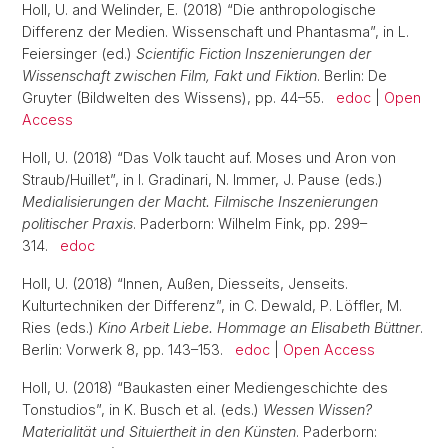
Holl, U. and Welinder, E. (2018) “Die anthropologische
Differenz der Medien. Wissenschaft und Phantasma”, in L.
Feiersinger (ed.)
Scientific Fiction Inszenierungen der
Wissenschaft zwischen Film, Fakt und Fiktion
. Berlin: De
Gruyter (Bildwelten des Wissens), pp. 44–55.
edoc
|
Open
Access
Holl, U. (2018) “Das Volk taucht auf. Moses und Aron von
Straub/Huillet”, in I. Gradinari, N. Immer, J. Pause (eds.)
Medialisierungen der Macht. Filmische Inszenierungen
politischer Praxis
. Paderborn: Wilhelm Fink, pp. 299–
314.
edoc
Holl, U. (2018) “Innen, Außen, Diesseits, Jenseits.
Kulturtechniken der Differenz”, in C. Dewald, P. Löffler, M.
Ries (eds.)
Kino Arbeit Liebe. Hommage an Elisabeth Büttner
.
Berlin: Vorwerk 8, pp. 143–153.
edoc
|
Open Access
Holl, U. (2018) “Baukasten einer Mediengeschichte des
Tonstudios”, in K. Busch et al. (eds.)
Wessen Wissen?
Materialität und Situiertheit in den Künsten
. Paderborn: