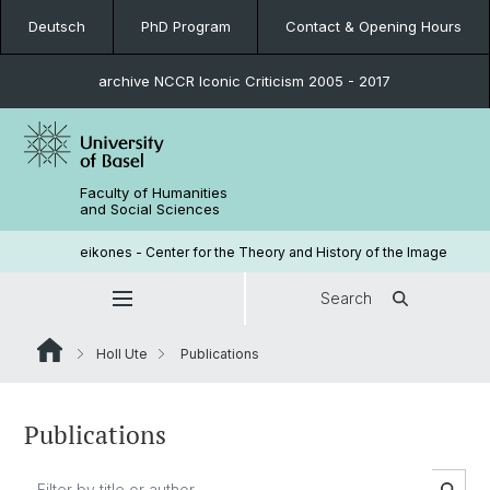
Deutsch
PhD Program
Contact & Opening Hours
archive NCCR Iconic Criticism 2005 - 2017
Faculty of Humanities
and Social Sciences
eikones - Center for the Theory and History of the Image
Search
Holl Ute
Publications
Publications