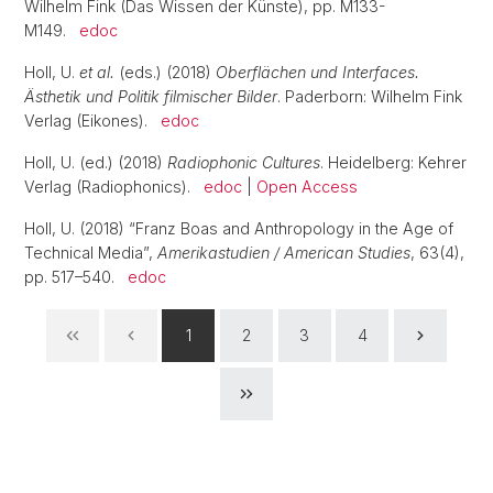
Wilhelm Fink (Das Wissen der Künste), pp. M133-
M149.
edoc
Holl, U.
et al.
(eds.) (2018)
Oberflächen und Interfaces.
Ästhetik und Politik filmischer Bilder
. Paderborn: Wilhelm Fink
Verlag (Eikones).
edoc
Holl, U. (ed.) (2018)
Radiophonic Cultures
. Heidelberg: Kehrer
Verlag (Radiophonics).
edoc
|
Open Access
Holl, U. (2018) “Franz Boas and Anthropology in the Age of
Technical Media”,
Amerikastudien / American Studies
, 63(4),
pp. 517–540.
edoc
1
2
3
4