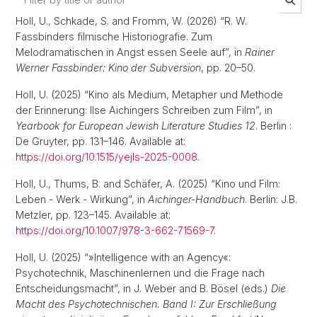
Holl, U., Schkade, S. and Fromm, W. (2026) “R. W.
Fassbinders filmische Historiografie. Zum
Melodramatischen in Angst essen Seele auf”, in
Rainer
Werner Fassbinder: Kino der Subversion
, pp. 20–50.
Holl, U. (2025) “Kino als Medium, Metapher und Methode
der Erinnerung: Ilse Aichingers Schreiben zum Film”, in
Yearbook for European Jewish Literature Studies 12
. Berlin :
De Gruyter, pp. 131–146. Available at:
https://doi.org/10.1515/yejls-2025-0008
.
Holl, U., Thums, B. and Schäfer, A. (2025) “Kino und Film:
Leben - Werk - Wirkung”, in
Aichinger-Handbuch
. Berlin: J.B.
Metzler, pp. 123–145. Available at:
https://doi.org/10.1007/978-3-662-71569-7
.
Holl, U. (2025) “»Intelligence with an Agency«:
Psychotechnik, Maschinenlernen und die Frage nach
Entscheidungsmacht”, in J. Weber and B. Bösel (eds.)
Die
Macht des Psychotechnischen. Band I: Zur Erschließung