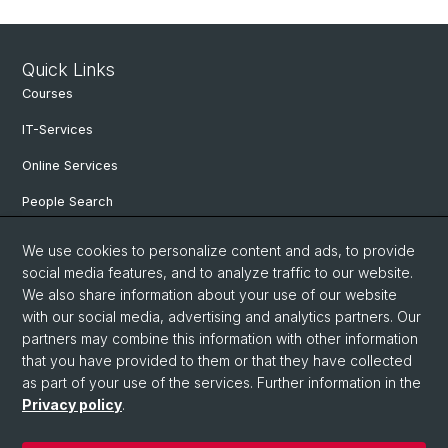
Quick Links
Courses
IT-Services
Online Services
People Search
Events
We use cookies to personalize content and ads, to provide
social media features, and to analyze traffic to our website.
Open Positions
We also share information about your use of our website
archive NCCR Iconic Criticism 2005 - 2017
with our social media, advertising and analytics partners. Our
partners may combine this information with other information
that you have provided to them or that they have collected
as part of your use of the services. Further information in the
© University of Basel
Privacy policy
.
Privacy Policy
Faculty of Humanities and Social Sciences