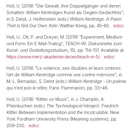
Holl, U. (2019) “Die Gewalt, ihre Doppelgänger und deren
Schatten: William Kentridges Kunst als Gegen-Gedächtnis”,
in S. Delot, J. Helfenstein (eds.)
William Kentridge. A Poem
That Is Not Our Own
. Köln: Walther König, pp. 45–65.
edoc
Holl, U., Ott, P. and Dreyer, M. (2019) “Experiment, Medium
und Form. Ein E-Mail-Trialog”,
TEACH-IN. Diskursreihe zum
Kunst- und Gestaltungsstudium
, (5), pp. 114–131. Available at:
https://www.merz-akademie.de/en/teach-in-5/
.
edoc
Holl, U. (2019) “La violence, ses doubles et leurs ombres:
l’art de William Kentridge comme une contre-mémoire”, in
M.-L. Bernadac, S. Delot (eds.)
William Kentridge - Un poème
qui n’est pas le nôtre.
Paris: Flammarion, pp. 33–46.
Holl, U. (2018) “Kittler on Music”, in J. Champlin, A.
Pfannkuchen (eds.)
The Technological Introject. Friedrich
Kittler Between Implementation and the Incalculable
. New
York: Fordham University Press (Meaning systems), pp.
209–230.
edoc