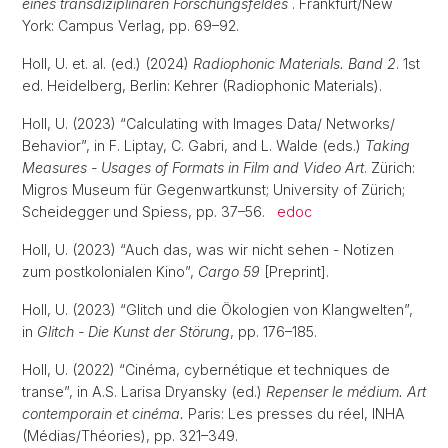
eines transdiziplinären Forschungsfeldes
. Frankfurt/New
York: Campus Verlag, pp. 69–92.
Holl, U. et. al. (ed.) (2024)
Radiophonic Materials. Band 2
. 1st
ed. Heidelberg, Berlin: Kehrer (Radiophonic Materials).
Holl, U. (2023) “Calculating with Images Data/ Networks/
Behavior”, in F. Liptay, C. Gabri, and L. Walde (eds.)
Taking
Measures - Usages of Formats in Film and Video Art
. Zürich:
Migros Museum für Gegenwartkunst; University of Zürich;
Scheidegger und Spiess, pp. 37–56.
edoc
Holl, U. (2023) “Auch das, was wir nicht sehen - Notizen
zum postkolonialen Kino”,
Cargo 59
[Preprint].
Holl, U. (2023) “Glitch und die Ökologien von Klangwelten”,
in
Glitch - Die Kunst der Störung
, pp. 176–185.
Holl, U. (2022) “Cinéma, cybernétique et techniques de
transe”, in A.S. Larisa Dryansky (ed.)
Repenser le médium. Art
contemporain et cinéma.
Paris: Les presses du réel, INHA
(Médias/Théories), pp. 321–349.