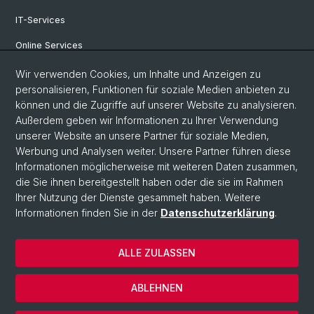
IT-Services
Online Services
Personensuche
Wir verwenden Cookies, um Inhalte und Anzeigen zu
personalisieren, Funktionen für soziale Medien anbieten zu
Veranstaltungen
können und die Zugriffe auf unserer Website zu analysieren.
Außerdem geben wir Informationen zu Ihrer Verwendung
Stellenangebote
unserer Website an unsere Partner für soziale Medien,
Archiv eikones NFS Bildkritik 2005 - 2017
Werbung und Analysen weiter. Unsere Partner führen diese
Informationen möglicherweise mit weiteren Daten zusammen,
die Sie ihnen bereitgestellt haben oder die sie im Rahmen
Ihrer Nutzung der Dienste gesammelt haben. Weitere
© Universität Basel
Informationen finden Sie in der
Datenschutzerklärung
.
Datenschutzerklärung
Philosophisch-Historische Fakultät
ALLE ZULASSEN
Home
Impressum
ABLEHNEN
Kontakt