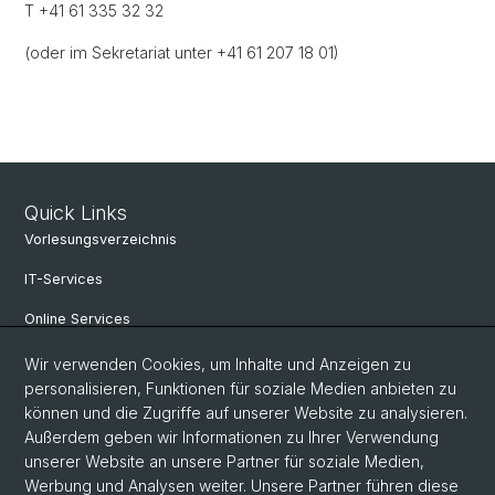
T +41 61 335 32 32
(oder im Sekretariat unter +41 61 207 18 01)
Quick Links
Vorlesungsverzeichnis
IT-Services
Online Services
Personensuche
Wir verwenden Cookies, um Inhalte und Anzeigen zu
personalisieren, Funktionen für soziale Medien anbieten zu
Veranstaltungen
können und die Zugriffe auf unserer Website zu analysieren.
Außerdem geben wir Informationen zu Ihrer Verwendung
Stellenangebote
unserer Website an unsere Partner für soziale Medien,
Archiv eikones NFS Bildkritik 2005 - 2017
Werbung und Analysen weiter. Unsere Partner führen diese