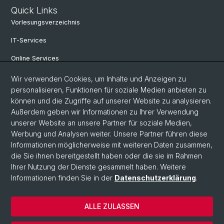
Quick Links
Vorlesungsverzeichnis
IT-Services
Online Services
Personensuche
Wir verwenden Cookies, um Inhalte und Anzeigen zu
personalisieren, Funktionen für soziale Medien anbieten zu
Veranstaltungen
können und die Zugriffe auf unserer Website zu analysieren.
Außerdem geben wir Informationen zu Ihrer Verwendung
Stellenangebote
unserer Website an unsere Partner für soziale Medien,
Archiv eikones NFS Bildkritik 2005 - 2017
Werbung und Analysen weiter. Unsere Partner führen diese
Informationen möglicherweise mit weiteren Daten zusammen,
die Sie ihnen bereitgestellt haben oder die sie im Rahmen
Ihrer Nutzung der Dienste gesammelt haben. Weitere
© Universität Basel
Informationen finden Sie in der
Datenschutzerklärung
.
Datenschutzerklärung
Philosophisch-Historische Fakultät
ALLE ZULASSEN
Home