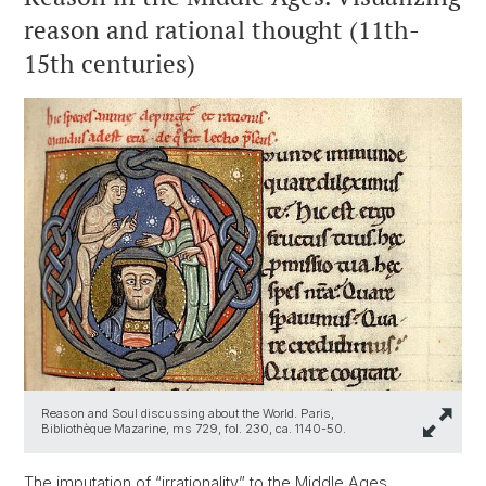
reason and rational thought (11th-
15th centuries)
Reason and Soul discussing about the World. Paris,
Bibliothèque Mazarine, ms 729, fol. 230, ca. 1140-50.
The imputation of “irrationality” to the Middle Ages,