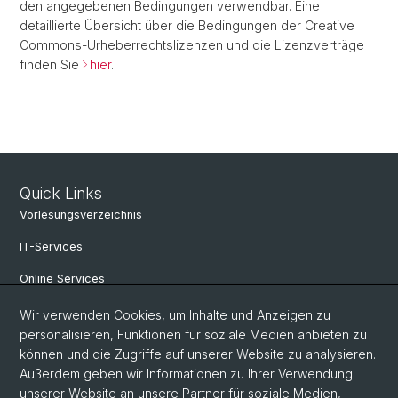
den angegebenen Bedingungen verwendbar. Eine
detaillierte Übersicht über die Bedingungen der Creative
Commons-Urheberrechtslizenzen und die Lizenzverträge
finden Sie
hier
.
Quick Links
Vorlesungsverzeichnis
IT-Services
Online Services
Personensuche
Wir verwenden Cookies, um Inhalte und Anzeigen zu
personalisieren, Funktionen für soziale Medien anbieten zu
Veranstaltungen
können und die Zugriffe auf unserer Website zu analysieren.
Außerdem geben wir Informationen zu Ihrer Verwendung
Stellenangebote
unserer Website an unsere Partner für soziale Medien,