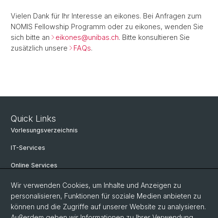
Vielen Dank für Ihr Interesse an eikones. Bei Anfragen zum
NOMIS Fellowship Programm oder zu eikones, wenden Sie
sich bitte an
eikones@
unibas.ch
. Bitte konsultieren Sie
zusätzlich unsere
FAQs
.
Quick Links
Vorlesungsverzeichnis
IT-Services
Online Services
Personensuche
Wir verwenden Cookies, um Inhalte und Anzeigen zu
personalisieren, Funktionen für soziale Medien anbieten zu
Veranstaltungen
können und die Zugriffe auf unserer Website zu analysieren.
Außerdem geben wir Informationen zu Ihrer Verwendung
Stellenangebote