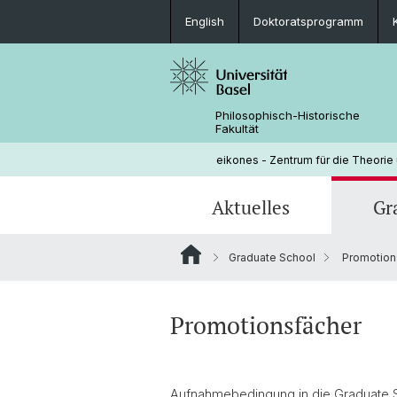
English
Doktoratsprogramm
Philosophisch-Historische
Fakultät
eikones - Zentrum für die Theorie
Aktuelles
Gr
Graduate School
Promotion
Veranstaltungen
Doktoratsprogramm
Aktuelle NOMIS Fellows
Leitung
Stellenangebote
Doktorierende
Über NOMIS
Bibliothek
Promotionsfächer
Lehrveranstaltungen
Aufnahmebedingung in die Graduate Sc