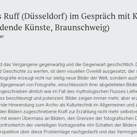
s Ruff (Düsseldorf) im Gespräch mit K
ldende Künste, Braunschweig)
er
wird das Vergangene gegenwärtig und die Gegenwart geschichtlich
d Geschichte zu werfen, ist dem visuellen Overkill ausgesetzt, der
ografie erzeugt nicht nur stetig neue Bilder der Welt, sondern auch 
lgegenwart von Fotografie, einschliesslich ihrer abgeleiteten Bildt
geschrieben ähnlich wie im Fall des mythologischen Flusses Leth
ss beschleunigt und potenziert. Bilder zeigen immer mehr, aber er
de Hinwendung zum Archiv als Kulturtechnik im Allgemeinen und z
den Bildern zugeschriebene Kraft zur Erzählung nicht mehr selbstver
 mit einem Übermass an Bildern, den Grenzen der fotografischen Da
rontiert.In der vierteiligen Vortragsreihe «Im Schatten der Bilder»
Perspektive über diese Problemlage nachgedacht und das Vermögen