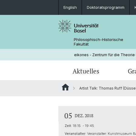
English
Doktoratsprogramm
Philosophisch-Historische
Fakultät
eikones - Zentrum für die Theorie
Aktuelles
Gr
Artist Talk: Thomas Ruff (Düssel
Veranstaltungen
Doktoratsprogramm
Aktuelle NOMIS Fellows
Leitung
Stellenangebote
Doktorierende
Über NOMIS
Bibliothek
05
DEZ. 2018
Lehrveranstaltungen
Zeit:
18:15 - 19:45
Veranstalter:
Veranstalter: Kunstmuseum Ba