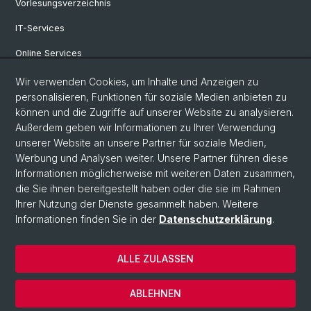
Vorlesungsverzeichnis
IT-Services
Online Services
Personensuche
Wir verwenden Cookies, um Inhalte und Anzeigen zu
personalisieren, Funktionen für soziale Medien anbieten zu
Veranstaltungen
können und die Zugriffe auf unserer Website zu analysieren.
Außerdem geben wir Informationen zu Ihrer Verwendung
Stellenangebote
unserer Website an unsere Partner für soziale Medien,
Archiv eikones NFS Bildkritik 2005 - 2017
Werbung und Analysen weiter. Unsere Partner führen diese
Informationen möglicherweise mit weiteren Daten zusammen,
die Sie ihnen bereitgestellt haben oder die sie im Rahmen
Ihrer Nutzung der Dienste gesammelt haben. Weitere
© Universität Basel
Informationen finden Sie in der
Datenschutzerklärung
.
Datenschutzerklärung
Philosophisch-Historische Fakultät
ALLE ZULASSEN
Home
Impressum
ABLEHNEN
Kontakt