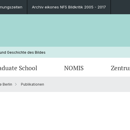
fnungszeiten
Archiv eikones NFS Bildkritik 2005 - 2017
 und Geschichte des Bildes
aduate School
NOMIS
Zentr
 Berlin
Publikationen
Blog
Ausbildungsprogramm
Ehemalige NOMIS Fellows
Personen
Publik
Leitun
Zukünf
Kontak
Finanzierungsmöglichkeiten
Ansprechpersonen
Impressionen
Promot
FAQ
Impre
Ansprechpersonen
FAQ