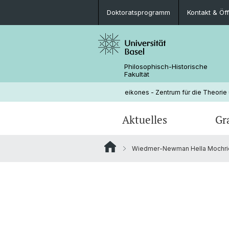
Doktoratsprogramm
Kontakt & Öf
Philosophisch-Historische
Fakultät
eikones - Zentrum für die Theorie
Aktuelles
Gr
Wiedmer-Newman Hella Mochrie
Veranstaltungen
Doktoratsprogramm
Aktuelle NOMIS Fellows
Leitung
Stellenangebote
Doktorierende
Über NOMIS
Bibliothek
Lehrveranstaltungen