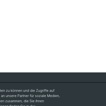
ikones NFS Bildkritik 2005 - 2017
en zu können und die Zugriffe auf
n unsere Partner für soziale Medien,
aten zusammen, die Sie ihnen